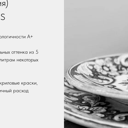
ия)
ES
ологичности А+
льных оттенка из 5
алитрам некоторых
криловые краски,
ичный расход