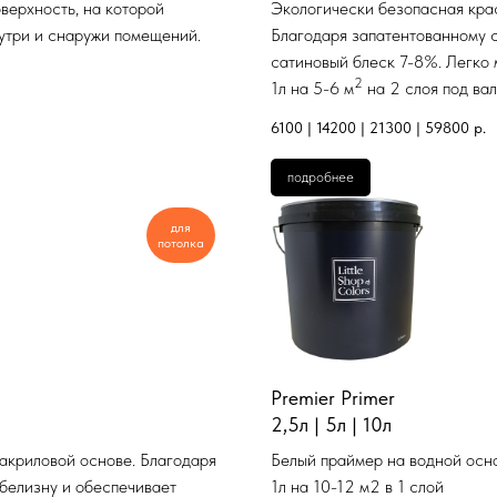
верхность, на которой
Экологически безопасная крас
нутри и снаружи помещений.
Благодаря запатентованному с
сатиновый блеск 7-8%. Легко 
2
1л на 5-6 м
на 2 слоя под ва
6100 | 14200 | 21300 | 59800
р.
подробнее
для
потолка
Premier Primer
2,5л | 5л | 10л
акриловой основе. Благодаря
Белый праймер на водной осно
 белизну и обеспечивает
1л на 10-12 м2 в 1 слой